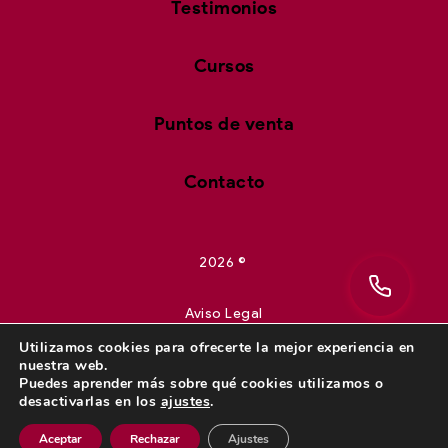
Testimonios
Cursos
Puntos de venta
Contacto
2026 ©
Aviso Legal
Utilizamos cookies para ofrecerte la mejor experiencia en
nuestra web.
Política de privacidad
Puedes aprender más sobre qué cookies utilizamos o
desactivarlas en los
ajustes
.
Política de cookies
Aceptar
Rechazar
Ajustes